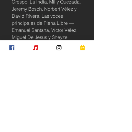
Crespo, La India, Milly Quezada,
Jeremy Bosch, Norbert Vélez y
David Rivera. Las voces
principales de Plena Libre —
Emanuel Santana, Víctor Vélez,
Miguel De Jesús y Sheyzel
García— aportan su fuerza
interpretativa a una producción
que busca honrar la memoria del
fundador mientras propone una
mirada fresca y contemporánea a
la plena puertorriqueña.
Subscribe for Updates